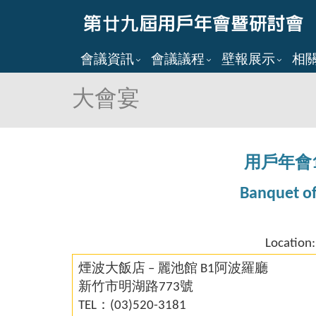
會議資訊
會議議程
壁報展示
相
大會宴
用戶年會
Banquet of
Location:
煙波大飯店
–
麗池館 B1阿波羅廳
新竹市明湖路773號
TEL：(03)520-3181