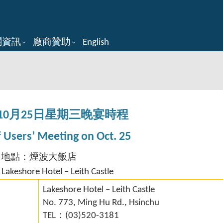
關資訊
廠商贊助
English
10月25日星期三晚宴時程
 Users’ Meeting on Oct. 25
地點：煙波大飯店
 Lakeshore Hotel – Leith Castle
Lakeshore Hotel – Leith Castle
No. 773, Ming Hu Rd., Hsinchu
TEL：(03)520-3181